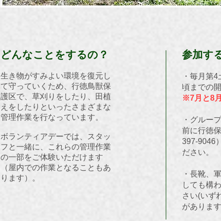
どんなことをするの？
​参加す
生き物がすみよい環境を復元し
・毎月第4
て守っていくため、行徳鳥獣保
頃までの開
護区で、草刈りをしたり、田植
※7月と8
えをしたりといったさまざまな
管理作業を行なっています。
・グルー
前に行徳保
ボランティアデーでは、スタッ
397-90
フと一緒に、これらの管理作業
ださい。
の一部をご体験いただけます
（屋内での作業となることもあ
・長靴、
ります）。
しても構
さい(いず
があります