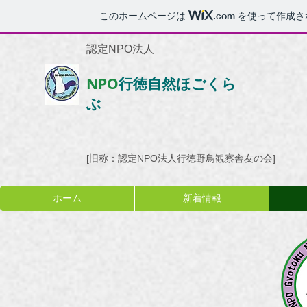
このホームページは
.com
を使って作成さ
認定NPO法人
NPO
行徳自然ほごくら
ぶ
[旧称：認定NPO法人行徳野鳥観察舎友の会]​
ホーム
新着情報