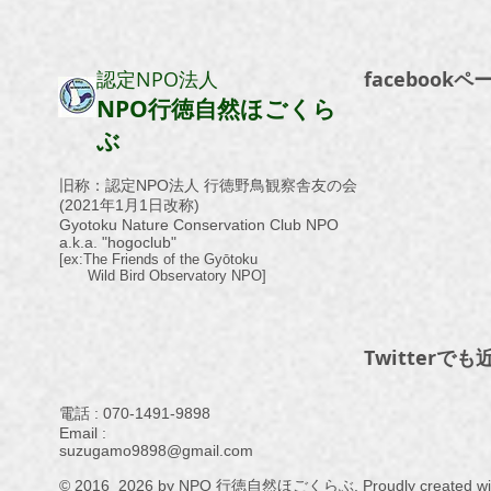
認定NPO法人
facebook
NPO行徳自然ほごくら
ぶ
​旧称：認定NPO法人 行徳野鳥観察舎友の会
​(2021年1月1日改称)
Gyotoku Nature Conservation Club NPO
a.k.a. "hogoclub"
[ex:The Friends of the Gyō
toku
Wild Bird Observatory NPO]
Twitterで
電話 : ​070-1491-9898
Email :
suzugamo9898@gmail.com
© 2016_2026 by NPO 行徳自然ほごくらぶ. Proudly created wi